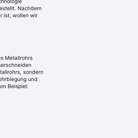
chnologie
estellt. Nachdem
 ist, wollen wir
s Metallrohrs
aserschneiden
allrohrs, sondern
ohrbiegung und
m Beispiel: