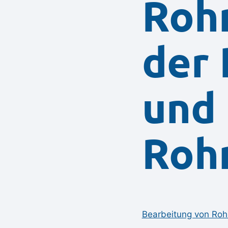
Roh
der
und
Roh
Bearbeitung von Roh