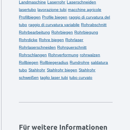
Landmaschine
Laserrohr
Laserschneiden
lasertubo
lavorazione tubi
macchine agricole
Profilbiegen
Profile biegen
raggio di curvatura del
tubo
raggio di curvatura variabile
Rohrabschnitt
Rohrbearbeitung
Rohrbiegen
Rohrbiegung
Rohrdicke
Rohre biegen
Rohrlaser
Rohrlaserschneiden
Rohrquerschnitt
Rohrschlangen
Rohrverformung
rohrwalzen
Rollbiegen
Rollbiegeradius
Rundrohre
saldatura
tubo
Stahlrohr
Stahlrohr biegen
Stahlrohr
schweißen
taglio laser tubi
tubo curvato
Für weitere Informationen