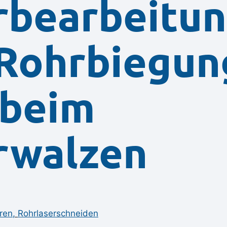
rbearbeitun
 Rohrbiegun
 beim
rwalzen
ren
,
Rohrlaserschneiden