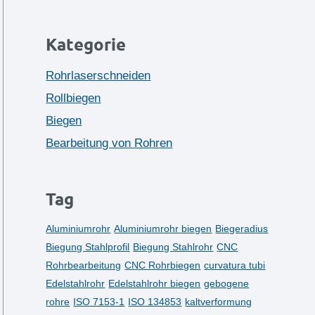
Kategorie
Rohrlaserschneiden
Rollbiegen
Biegen
Bearbeitung von Rohren
Tag
Aluminiumrohr
Aluminiumrohr biegen
Biegeradius
Biegung Stahlprofil
Biegung Stahlrohr
CNC
Rohrbearbeitung
CNC Rohrbiegen
curvatura tubi
Edelstahlrohr
Edelstahlrohr biegen
gebogene
rohre
ISO 7153-1
ISO 134853
kaltverformung