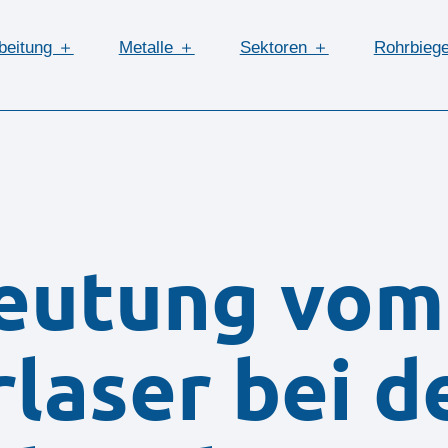
beitung ＋
Metalle ＋
Sektoren ＋
Rohrbieg
eutung vom
laser bei d