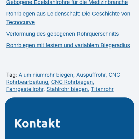
Gebogene Edelstahlrohre für die Medizinbranche
Rohrbiegen aus Leidenschaft: Die Geschichte von
Tecnocurve
Verformung des gebogenen Rohrquerschnitts
Rohrbiegen mit festem und variablem Biegeradius
Tag:
Aluminiumrohr biegen
,
Auspuffrohr
,
CNC
Rohrbearbeitung
,
CNC Rohrbiegen
,
Fahrgestellrohr
,
Stahlrohr biegen
,
Titanrohr
Kontakt