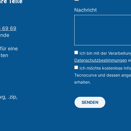
re Teile
Nachricht
 69 69
ende
für eine
Ich bin mit der Verarbeit
aten
Datenschutzbestimmungen
e
Ich möchte kostenlose Inf
Tecnocurve und dessen ange
erhalten.
g, .zip,
SENDEN