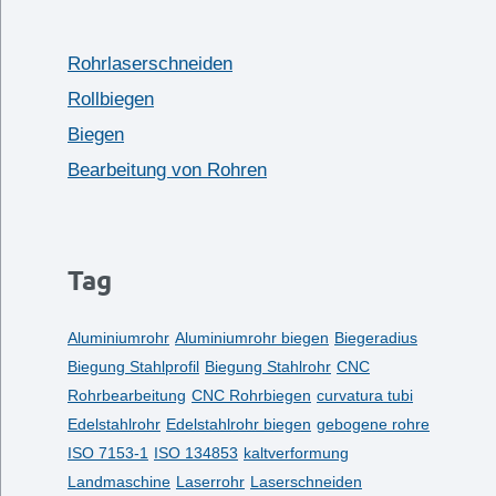
Rohrlaserschneiden
Rollbiegen
Biegen
Bearbeitung von Rohren
Tag
Aluminiumrohr
Aluminiumrohr biegen
Biegeradius
Biegung Stahlprofil
Biegung Stahlrohr
CNC
Rohrbearbeitung
CNC Rohrbiegen
curvatura tubi
Edelstahlrohr
Edelstahlrohr biegen
gebogene rohre
ISO 7153-1
ISO 134853
kaltverformung
Landmaschine
Laserrohr
Laserschneiden