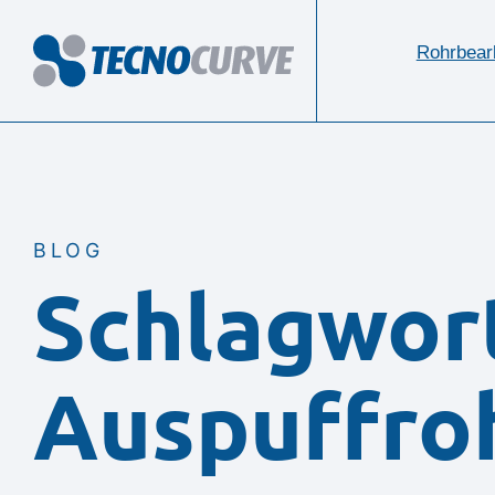
Rohrbear
BLOG
Schlagwor
Auspuffro