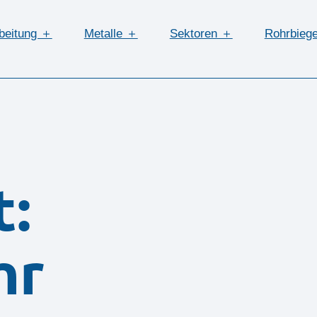
beitung ＋
Metalle ＋
Sektoren ＋
Rohrbieg
t:
hr