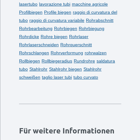
lasertubo
lavorazione tubi
macchine agricole
Profilbiegen
Profile biegen
raggio di curvatura del
tubo
raggio di curvatura variabile
Rohrabschnitt
Rohrbearbeitung
Rohrbiegen
Rohrbiegung
Rohrdicke
Rohre biegen
Rohrlaser
Rohrlaserschneiden
Rohrquerschnitt
Rohrschlangen
Rohrverformung
rohrwalzen
Rollbiegen
Rollbiegeradius
Rundrohre
saldatura
tubo
Stahlrohr
Stahlrohr biegen
Stahlrohr
schweißen
taglio laser tubi
tubo curvato
Für weitere Informationen